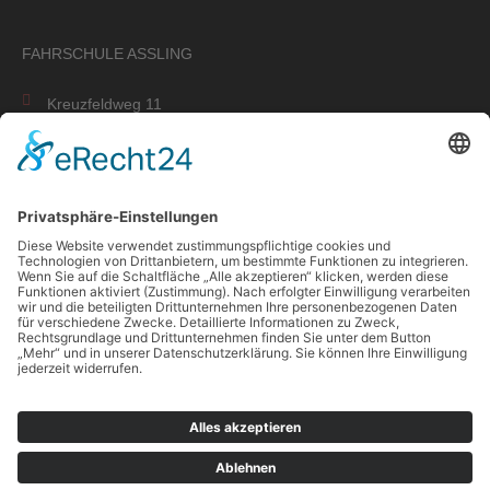
FAHRSCHULE ASSLING
Kreuzfeldweg 11
85617 Aßling
+49 08092 2329557
+49 176 465591 58
info@ride-drive.de
Öffnungszeiten
Di 17:00 - 18:00 Uhr
Impressum
AGB
Datenschutz