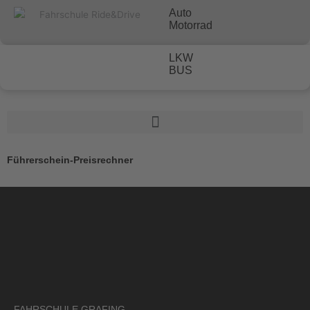
Zum
Auto
Inhalt
Motorrad
springen
LKW
BUS
Führerschein-Preisrechner
FAHRSCHULE GRAFING