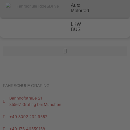
Zum
Auto
Inhalt
Motorrad
springen
LKW
BUS
FAHRSCHULE GRAFING
Bahnhofstraße 21
85567 Grafing bei München
+49 8092 232 9557
+49 176 46559158